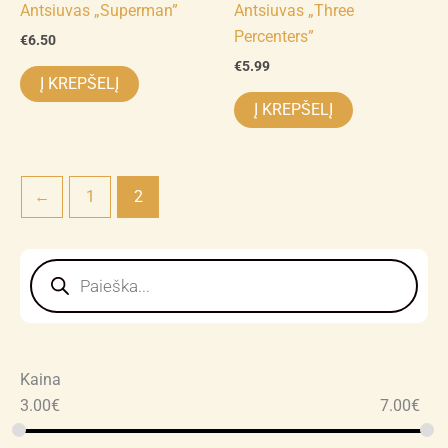
Antsiuvas „Superman”
Antsiuvas „Three
Percenters”
€
6.50
€
5.99
Į KREPŠELĮ
Į KREPŠELĮ
←
1
2
Products
search
Kaina
3.00
€
7.00
€