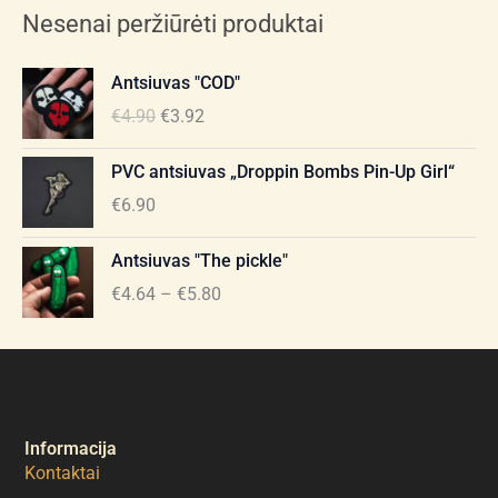
Nesenai peržiūrėti produktai
Original
Current
Antsiuvas "COD"
price
price
€
4.90
€
3.92
was:
is:
€4.90.
€3.92.
PVC antsiuvas „Droppin Bombs Pin-Up Girl“
€
6.90
Price
Antsiuvas "The pickle"
range:
€
4.64
–
€
5.80
€4.64
through
€5.80
Informacija
Kontaktai