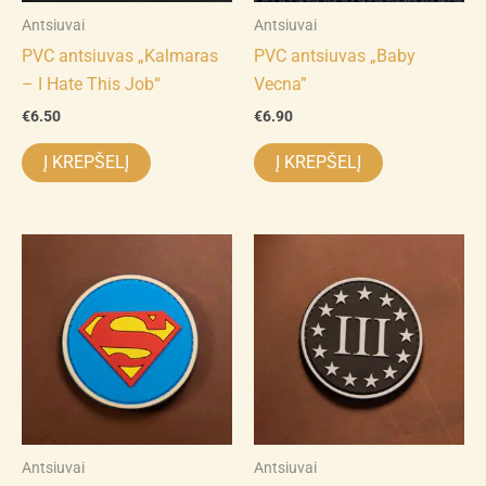
Antsiuvai
Antsiuvai
PVC antsiuvas „Kalmaras
PVC antsiuvas „Baby
– I Hate This Job“
Vecna”
€
6.50
€
6.90
Į KREPŠELĮ
Į KREPŠELĮ
Antsiuvai
Antsiuvai