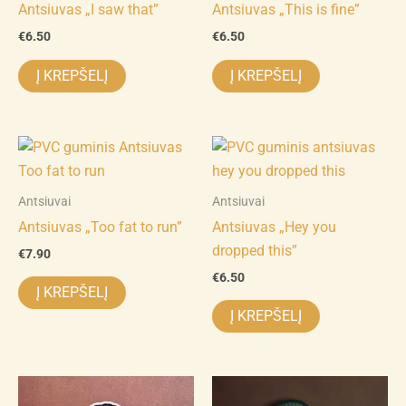
Antsiuvas „I saw that”
Antsiuvas „This is fine”
€
6.50
€
6.50
Į KREPŠELĮ
Į KREPŠELĮ
Antsiuvai
Antsiuvai
Antsiuvas „Too fat to run”
Antsiuvas „Hey you
dropped this”
€
7.90
€
6.50
Į KREPŠELĮ
Į KREPŠELĮ