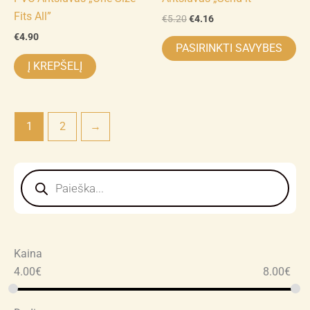
Fits All”
on
€
5.20
€
4.16
th
€
4.90
PASIRINKTI SAVYBES
pr
Į KREPŠELĮ
pa
1
2
→
Products
search
Kaina
4.00
€
8.00
€