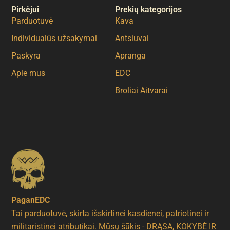
Pirkėjui
Prekių kategorijos
Parduotuvė
Kava
Individualūs užsakymai
Antsiuvai
Paskyra
Apranga
Apie mus
EDC
Broliai Aitvarai
PaganEDC
Tai parduotuvė, skirta išskirtinei kasdienei, patriotinei ir
militaristinei atributikai. Mūsų šūkis - DRĄSA, KOKYBĖ IR