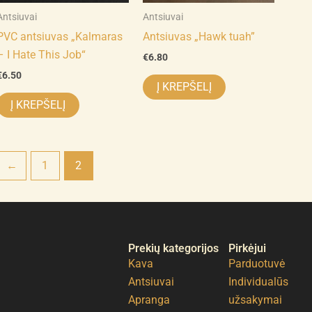
Antsiuvai
Antsiuvai
PVC antsiuvas „Kalmaras
Antsiuvas „Hawk tuah”
– I Hate This Job“
€
6.80
€
6.50
Į KREPŠELĮ
Į KREPŠELĮ
←
1
2
Prekių kategorijos
Pirkėjui
Kava
Parduotuvė
Antsiuvai
Individualūs
Apranga
užsakymai