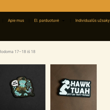
Apie mus
El. parduotuvė
Individualūs užsak
Rūšiuojama
pagal
Rodoma 17–18 iš 18
populiarumą