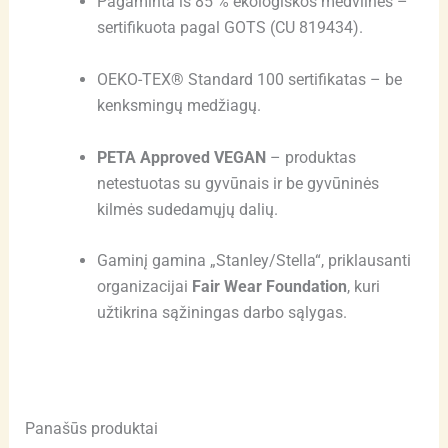
Pagaminta iš 85 % ekologiškos medvilnės –
sertifikuota pagal GOTS (CU 819434).
OEKO-TEX® Standard 100 sertifikatas – be
kenksmingų medžiagų.
PETA Approved VEGAN
– produktas
netestuotas su gyvūnais ir be gyvūninės
kilmės sudedamųjų dalių.
Gaminį gamina „Stanley/Stella“, priklausanti
organizacijai
Fair Wear Foundation
, kuri
užtikrina sąžiningas darbo sąlygas.
Panašūs produktai