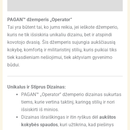
Atsiliepimai (0)
PAGAN™ džemperis „Operator“
Tai yra būtent tai, ko jums reikia, jei ieškote džemperio,
kuris ne tik išsiskiria unikaliu dizainu, bet ir atspindi
kovotojo dvasią. Šis džemperis sujungia aukščiausią
kokybę, komfortą ir militaristinį stilių, kuris puikiai tiks
tiek kasdieniam nešiojimui, tiek aktyviam gyvenimo
būdui.
Unikalus ir Stiprus Dizainas:
PAGAN™ „Operator“ džemperio dizainas sukurtas
tiems, kurie vertina taktinį, karingą stilių ir nori
išsiskirti iš minios.
Dizainas išraiškingas ir itin ryškus dėl
aukštos
kokybės spaudos
, kuri užtikrina, kad piešinys