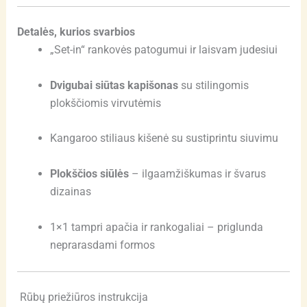
Detalės, kurios svarbios
„Set-in“ rankovės patogumui ir laisvam judesiui
Dvigubai siūtas kapišonas
su stilingomis
plokščiomis virvutėmis
Kangaroo stiliaus kišenė su sustiprintu siuvimu
Plokščios siūlės
– ilgaamžiškumas ir švarus
dizainas
1×1 tampri apačia ir rankogaliai – priglunda
neprarasdami formos
Rūbų priežiūros instrukcija