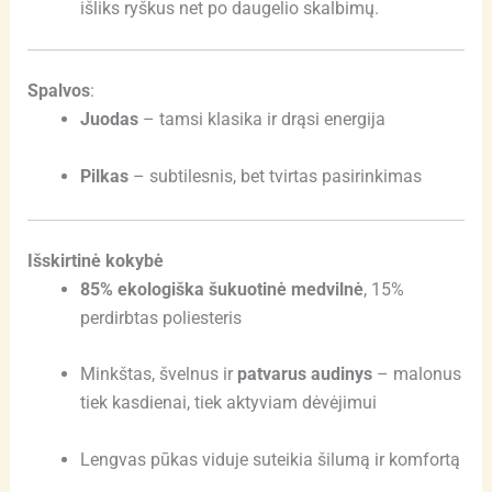
išliks ryškus net po daugelio skalbimų.
Spalvos
:
Juodas
– tamsi klasika ir drąsi energija
Pilkas
– subtilesnis, bet tvirtas pasirinkimas
Išskirtinė kokybė
85% ekologiška šukuotinė medvilnė
, 15%
perdirbtas poliesteris
Minkštas, švelnus ir
patvarus audinys
– malonus
tiek kasdienai, tiek aktyviam dėvėjimui
Lengvas pūkas viduje suteikia šilumą ir komfortą