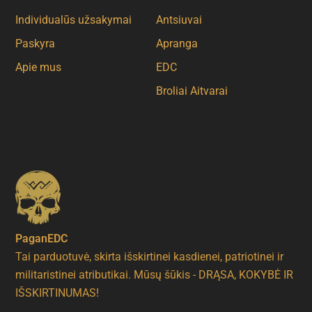
Individualūs užsakymai
Antsiuvai
Paskyra
Apranga
Apie mus
EDC
Broliai Aitvarai
PaganEDC
Tai parduotuvė, skirta išskirtinei kasdienei, patriotinei ir
militaristinei atributikai. Mūsų šūkis - DRĄSA, KOKYBĖ IR
IŠSKIRTINUMAS!
F
I