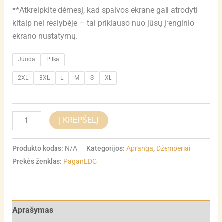
**Atkreipkite dėmesį, kad spalvos ekrane gali atrodyti
kitaip nei realybėje – tai priklauso nuo jūsų įrenginio
ekrano nustatymų.
Juoda
Pilka
2XL
3XL
L
M
S
XL
Į KREPŠELĮ
Produkto kodas:
N/A
Kategorijos:
Apranga
,
Džemperiai
Prekės ženklas:
PaganEDC
Aprašymas