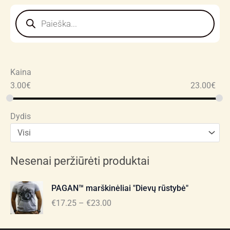
Products
search
Kaina
3.00
€
23.00
€
Dydis
Nesenai peržiūrėti produktai
Price
PAGAN™ marškinėliai "Dievų rūstybė"
range:
€
17.25
–
€
23.00
€17.25
through