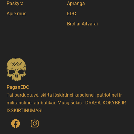
Paskyra
Apranga
Apie mus
EDC
Broliai Aitvarai
PaganEDC
Tai parduotuvė, skirta išskirtinei kasdienei, patriotinei ir
militaristinei atributikai. Mūsų šūkis - DRĄSA, KOKYBĖ IR
IŠSKIRTINUMAS!
F
I
a
n