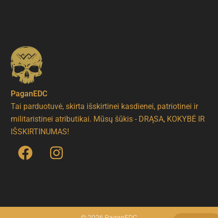
PaganEDC
Tai parduotuvė, skirta išskirtinei kasdienei, patriotinei ir
militaristinei atributikai. Mūsų šūkis - DRĄSA, KOKYBĖ IR
IŠSKIRTINUMAS!
F
I
a
n
c
s
e
t
b
a
o
g
© 2026 PaganEDC