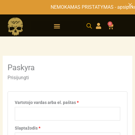
Pereiti
NEMOKAMAS PRISTATYMAS - 
prie
Privalomas
Privalomas
Privalomas
Privalomas
turinio
0
Cart
Paskyra
Prisijungti
Vartotojo vardas arba el. paštas
*
Slaptažodis
*