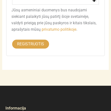
Jūsų asmeniniai duomenys bus naudojami
siekiant palaikyti jūsų patirtį šioje svetainėje,
valdyti prieigą prie jūsų paskyros ir kitais tikslais,
aprašytais mūsų
privatumo politikoje
.
REGISTRUOTIS
Informacija