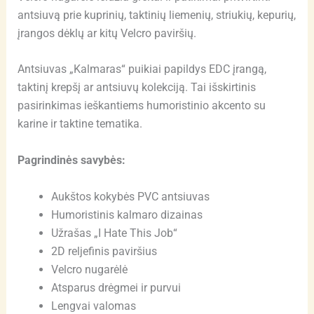
antsiuvą prie kuprinių, taktinių liemenių, striukių, kepurių,
įrangos dėklų ar kitų Velcro paviršių.
Antsiuvas „Kalmaras“ puikiai papildys EDC įrangą,
taktinį krepšį ar antsiuvų kolekciją. Tai išskirtinis
pasirinkimas ieškantiems humoristinio akcento su
karine ir taktine tematika.
Pagrindinės savybės:
Aukštos kokybės PVC antsiuvas
Humoristinis kalmaro dizainas
Užrašas „I Hate This Job“
2D reljefinis paviršius
Velcro nugarėlė
Atsparus drėgmei ir purvui
Lengvai valomas