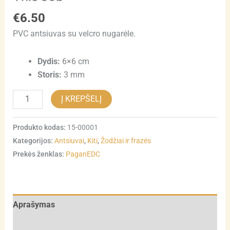
€
6.50
PVC antsiuvas su velcro nugarėle.
Dydis:
6×6 cm
Storis:
3 mm
Į KREPŠELĮ
Produkto kodas:
15-00001
Kategorijos:
Antsiuvai
,
Kiti
,
Žodžiai ir frazės
Prekės ženklas:
PaganEDC
Aprašymas
Atsiliepimai (0)