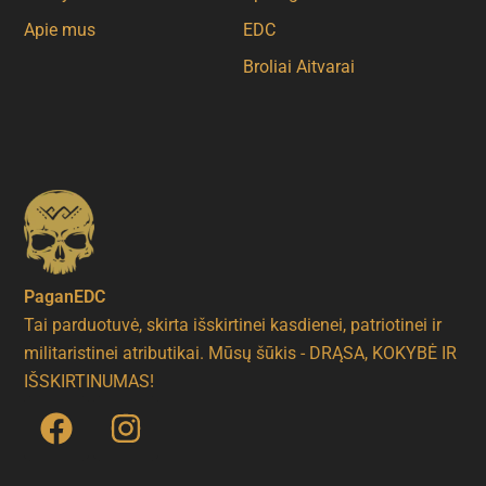
Apie mus
EDC
Broliai Aitvarai
PaganEDC
Tai parduotuvė, skirta išskirtinei kasdienei, patriotinei ir
militaristinei atributikai. Mūsų šūkis - DRĄSA, KOKYBĖ IR
IŠSKIRTINUMAS!
F
I
a
n
c
s