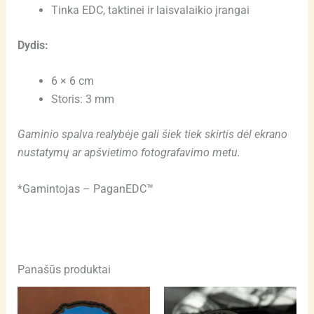
Tinka EDC, taktinei ir laisvalaikio įrangai
Dydis:
6 × 6 cm
Storis: 3 mm
Gaminio spalva realybėje gali šiek tiek skirtis dėl ekrano
nustatymų ar apšvietimo fotografavimo metu.
*Gamintojas – PaganEDC™
Panašūs produktai
Thi
pro