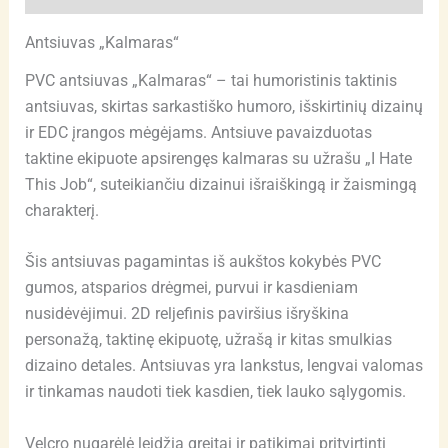
Antsiuvas „Kalmaras“
PVC antsiuvas „Kalmaras“ – tai humoristinis taktinis
antsiuvas, skirtas sarkastiško humoro, išskirtinių dizainų
ir EDC įrangos mėgėjams. Antsiuve pavaizduotas
taktine ekipuote apsirengęs kalmaras su užrašu „I Hate
This Job“, suteikiančiu dizainui išraiškingą ir žaismingą
charakterį.
Šis antsiuvas pagamintas iš aukštos kokybės PVC
gumos, atsparios drėgmei, purvui ir kasdieniam
nusidėvėjimui. 2D reljefinis paviršius išryškina
personažą, taktinę ekipuotę, užrašą ir kitas smulkias
dizaino detales. Antsiuvas yra lankstus, lengvai valomas
ir tinkamas naudoti tiek kasdien, tiek lauko sąlygomis.
Velcro nugarėlė leidžia greitai ir patikimai pritvirtinti