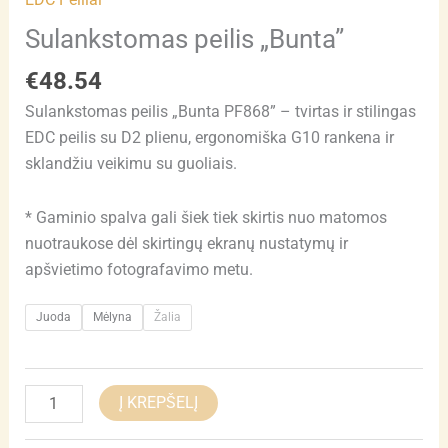
Sulankstomas peilis „Bunta”
€
48.54
Sulankstomas peilis „Bunta PF868” – tvirtas ir stilingas
EDC peilis su D2 plienu, ergonomiška G10 rankena ir
sklandžiu veikimu su guoliais.
* Gaminio spalva gali šiek tiek skirtis nuo matomos
nuotraukose dėl skirtingų ekranų nustatymų ir
apšvietimo fotografavimo metu.
Juoda
Mėlyna
Žalia
Į KREPŠELĮ