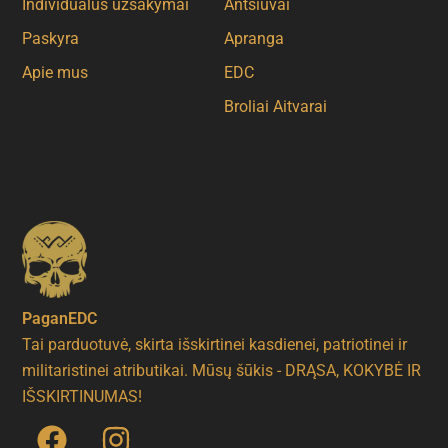
Individualūs užsakymai
Antsiuvai
Paskyra
Apranga
Apie mus
EDC
Broliai Aitvarai
PaganEDC
Tai parduotuvė, skirta išskirtinei kasdienei, patriotinei ir
militaristinei atributikai. Mūsų šūkis - DRĄSA, KOKYBĖ IR
IŠSKIRTINUMAS!
F
I