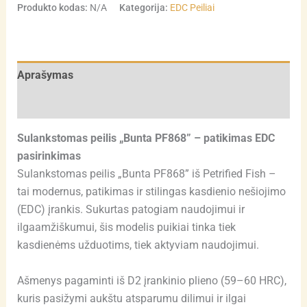
Produkto kodas:
N/A
Kategorija:
EDC Peiliai
Aprašymas
Atsiliepimai (0)
Sulankstomas peilis „Bunta PF868” – patikimas EDC
pasirinkimas
Sulankstomas peilis „Bunta PF868” iš Petrified Fish –
tai modernus, patikimas ir stilingas kasdienio nešiojimo
(EDC) įrankis. Sukurtas patogiam naudojimui ir
ilgaamžiškumui, šis modelis puikiai tinka tiek
kasdienėms užduotims, tiek aktyviam naudojimui.
Ašmenys pagaminti iš D2 įrankinio plieno (59–60 HRC),
kuris pasižymi aukštu atsparumu dilimui ir ilgai