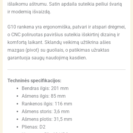
išlaikomu aštrumu. Satin apdaila suteikia peiliui švarią
ir modernią išvaizdą.
G10 rankena yra ergonomiška, patvari ir atspari drėgmei,
o CNC poliruotas paviršius suteikia išskirtinį dizainą ir
komfortą laikant. Sklandų veikimą užtikrina ašies
mazgas (pivot) su guoliais, o patikimas užraktas
garantuoja saugų naudojimą kasdien.
Techninės specifikacijos:
Bendras ilgis: 201 mm
Ašmens ilgis: 85 mm
Rankenos ilgis: 116 mm
Ašmens storis: 3,6 mm
Ašmens plotis: 31,5 mm
Plienas: D2