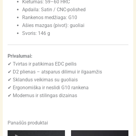
Kietumas: 59–60 HRC
Apdaila: Satin / CNC-polished
Rankenos medžiaga: G10
Ašies mazgas (pivot): guoliai
Svoris: 146 g
Privalumai:
✔ Tvirtas ir patikimas EDC peilis
✔ D2 plienas – atsparus dilimui ir ilgaamžis
✔ Sklandus veikimas su guoliais
✔ Ergonomiška ir neslidi G10 rankena
✔ Modernus ir stilingas dizainas
Panašūs produktai
Price
This
Thi