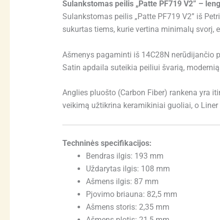
Sulankstomas peilis „Patte PF719 V2” – len
Sulankstomas peilis „Patte PF719 V2” iš Petri
sukurtas tiems, kurie vertina minimalų svorį, 
Ašmenys pagaminti iš 14C28N nerūdijančio pli
Satin apdaila suteikia peiliui švarią, modernią
Anglies pluošto (Carbon Fiber) rankena yra itin
veikimą užtikrina keramikiniai guoliai, o Lin
Techninės specifikacijos:
Bendras ilgis: 193 mm
Uždarytas ilgis: 108 mm
Ašmens ilgis: 87 mm
Pjovimo briauna: 82,5 mm
Ašmens storis: 2,35 mm
Ašmens plotis: 21,5 mm