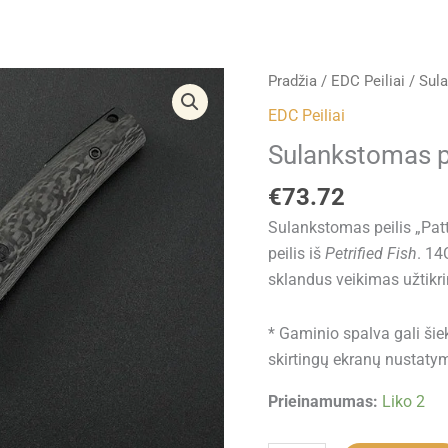
produkto
Pradžia
/
EDC Peiliai
/ Sula
kiekis:
EDC Peiliai
Sulankstomas
Sulankstomas pe
peilis
“Patte”
€
73.72
Sulankstomas peilis „Pat
peilis iš
Petrified Fish
. 14
sklandus veikimas užtikr
* Gaminio spalva gali šie
skirtingų ekranų nustaty
Prieinamumas:
Liko 2