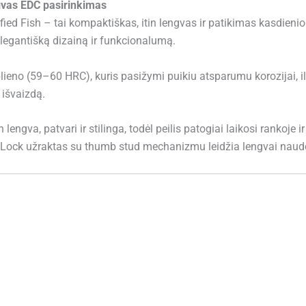
gvas EDC pasirinkimas
fied Fish – tai kompaktiškas, itin lengvas ir patikimas kasdienio
elegantišką dizainą ir funkcionalumą.
eno (59–60 HRC), kuris pasižymi puikiu atsparumu korozijai, i
 išvaizdą.
 lengva, patvari ir stilinga, todėl peilis patogiai laikosi rankoj
er Lock užraktas su thumb stud mechanizmu leidžia lengvai naudot