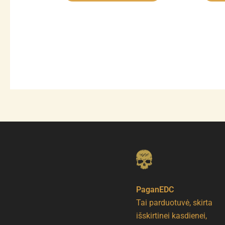
PaganEDC
Tai parduotuvė, skirta
išskirtinei kasdienei,