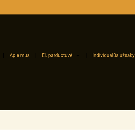
NEMO
Apie mus
El. parduotuvė
Individualūs užsak