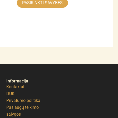
PASIRINKTI SAVYBES
Informacija
Kontaktai
DUK
Privatumo politika
Paslaugų teikimo
sąlygos