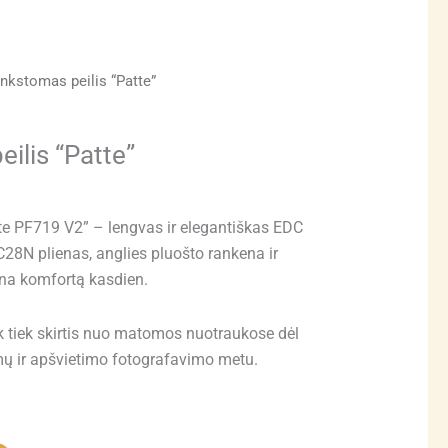
nkstomas peilis “Patte”
ilis “Patte”
te PF719 V2” – lengvas ir elegantiškas EDC
C28N plienas, anglies pluošto rankena ir
ina komfortą kasdien.
k tiek skirtis nuo matomos nuotraukose dėl
mų ir apšvietimo fotografavimo metu.