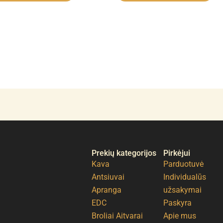
Prekių kategorijos
Pirkėjui
Kava
Parduotuvė
Antsiuvai
Individualūs
Apranga
užsakymai
EDC
Paskyra
Broliai Aitvarai
Apie mus