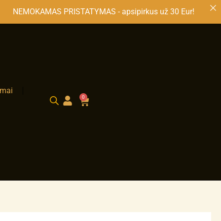
KAMAS PRISTATYMAS - apsipirkus už 30 
ymai
0
Cart