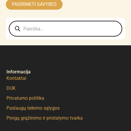
PASIRINKTI SAVYBES
Products
search
Informacija
Kontaktai
DUK
Privatumo politika
Paslaugų teikimo sąlygos
Pinigų grąžinimo ir pristatymo tvarka