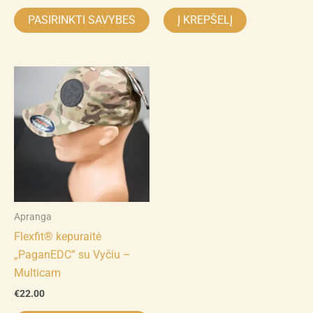
product
PASIRINKTI SAVYBES
Į KREPŠELĮ
page
This
product
has
multiple
variants.
The
options
may
Apranga
be
Flexfit® kepuraitė
chosen
„PaganEDC” su Vyčiu –
on
Multicam
the
product
€
22.00
page