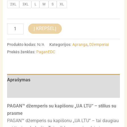
2XL
3XL
L
M
S
XL
Į KREPŠELĮ
Produkto kodas:
N/A
Kategorijos:
Apranga
,
Džemperiai
Prekės ženklas:
PaganEDC
Aprašymas
Atsiliepimai (0)
PAGAN™ džemperis su kapišonu „UA LTU“ – stilius su
prasme
PAGAN™ džemperis su kapišonu „UA LTU“ – tai daugiau