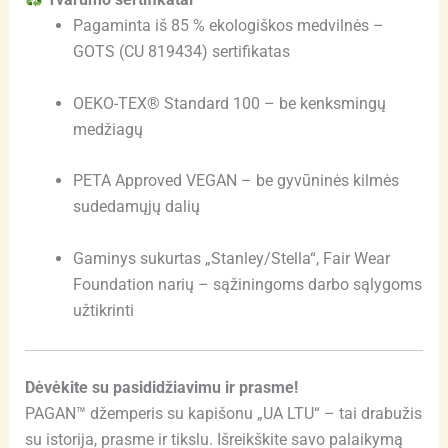
Pagaminta iš 85 % ekologiškos medvilnės –
GOTS (CU 819434) sertifikatas
OEKO-TEX® Standard 100 – be kenksmingų
medžiagų
PETA Approved VEGAN – be gyvūninės kilmės
sudedamųjų dalių
Gaminys sukurtas „Stanley/Stella“, Fair Wear
Foundation narių – sąžiningoms darbo sąlygoms
užtikrinti
Dėvėkite su pasididžiavimu ir prasme!
PAGAN™ džemperis su kapišonu „UA LTU“ – tai drabužis
su istorija, prasme ir tikslu. Išreikškite savo palaikymą