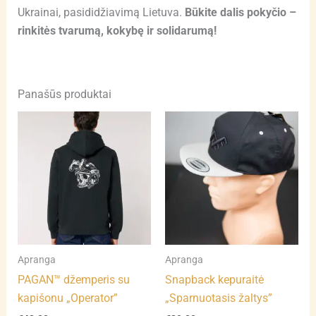
Ukrainai, pasididžiavimą Lietuva.
Būkite dalis pokyčio –
rinkitės tvarumą, kokybę ir solidarumą!
Panašūs produktai
This
product
has
multiple
variants.
The
options
may
Apranga
Apranga
be
PAGAN™ džemperis su
Snapback kepuraitė
chosen
kapišonu „Operator”
„Sparnuotasis žaltys”
on