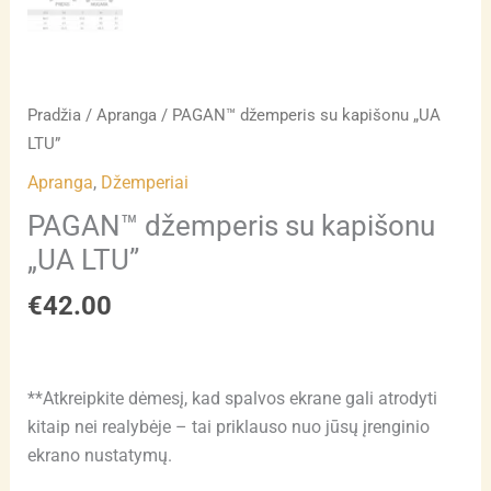
Pradžia
/
Apranga
/ PAGAN™ džemperis su kapišonu „UA
LTU”
Apranga
,
Džemperiai
PAGAN™ džemperis su kapišonu
„UA LTU”
€
42.00
**Atkreipkite dėmesį, kad spalvos ekrane gali atrodyti
kitaip nei realybėje – tai priklauso nuo jūsų įrenginio
ekrano nustatymų.