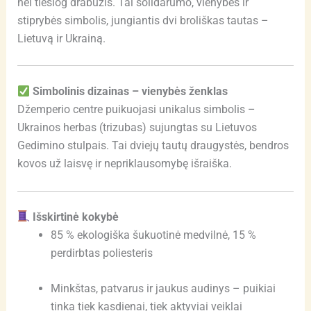
nei tiesiog drabužis. Tai solidarumo, vienybės ir
stiprybės simbolis, jungiantis dvi broliškas tautas –
Lietuvą ir Ukrainą.
Simbolinis dizainas – vienybės ženklas
Džemperio centre puikuojasi unikalus simbolis –
Ukrainos herbas (trizubas) sujungtas su Lietuvos
Gedimino stulpais. Tai dviejų tautų draugystės, bendros
kovos už laisvę ir nepriklausomybę išraiška.
Išskirtinė kokybė
85 % ekologiška šukuotinė medvilnė, 15 %
perdirbtas poliesteris
Minkštas, patvarus ir jaukus audinys – puikiai
tinka tiek kasdienai, tiek aktyviai veiklai