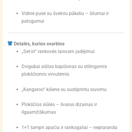
Vidinė pusė su švelniu pūkeliu – šilumai ir
patogumui
Detalės, kurios svarbios
„Set-in“ rankovės laisvam judėjimui
Dvigubai siūtas kapišonas su stilingomis
plokščiomis virvutėmis
„Kangaroo“ kišenė su sustiprintu siuvimu
Plokščios siūlės – švarus dizainas ir
ilgaamžiškumas
1×1 tampri apačia ir rankogaliai – nepraranda